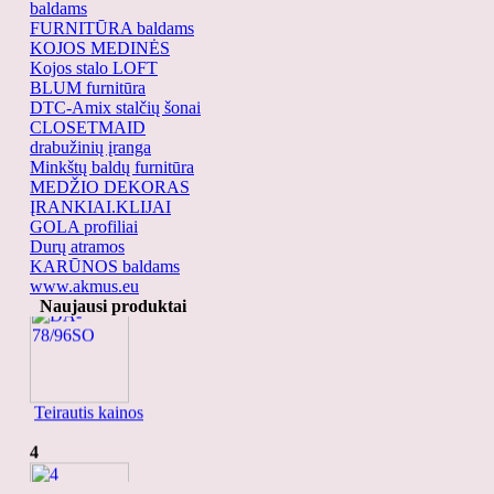
baldams
FURNITŪRA baldams
KOJOS MEDINĖS
Kojos stalo LOFT
BLUM furnitūra
DTC-Amix stalčių šonai
CLOSETMAID
drabužinių įranga
Minkštų baldų furnitūra
MEDŽIO DEKORAS
ĮRANKIAI.KLIJAI
GOLA profiliai
Durų atramos
KARŪNOS baldams
www.akmus.eu
DA-78/96SO
Naujausi produktai
Teirautis kainos
4