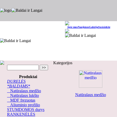
Apie mus
Naujienos
Galerija
Susisiekite
Kategorijos
Produktai
DURELĖS
*BALDAMS*
Natūralaus medžio
Natūralaus medžio
Natūralaus lukšto
MDF frezuotas
Aliuminio profilio
STUMDOMOS durys
RANKENĖLĖS