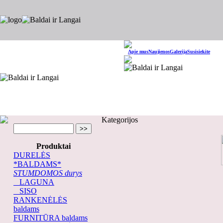
Apie mus
Naujienos
Galerija
Susisiekite
Kategorijos
Produktai
DURELĖS
*BALDAMS*
STUMDOMOS durys
LAGUNA
SISO
RANKENĖLĖS
baldams
FURNITŪRA baldams