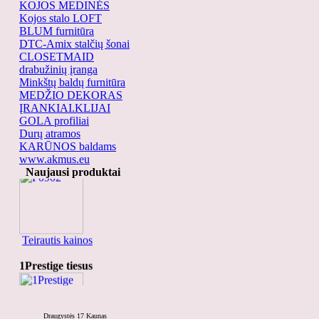
KOJOS MEDINĖS
Kojos stalo LOFT
BLUM furnitūra
DTC-Amix stalčių šonai
CLOSETMAID
drabužinių įranga
Minkštų baldų furnitūra
MEDŽIO DEKORAS
ĮRANKIAI.KLIJAI
GOLA profiliai
Durų atramos
KARŪNOS baldams
www.akmus.eu
P0902
Naujausi produktai
Teirautis kainos
1Prestige tiesus
Draugystės 17 Kaunas