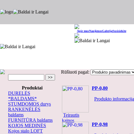
Apie mus
Naujienos
Galerija
Susisiekite
Rūšiuoti pagal:
Produktai
PP-0,80
DURELĖS
*BALDAMS*
Produkto informacija.
STUMDOMOS durys
RANKENĖLĖS
baldams
Teirautis
FURNITŪRA baldams
kainos
PP-0,98
KOJOS MEDINĖS
Kojos stalo LOFT