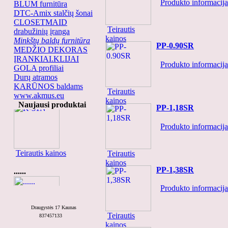
Produkto informacija.
BLUM furnitūra
DTC-Amix stalčių šonai
CLOSETMAID
Teirautis
drabužinių įranga
kainos
Minkštų baldų furnitūra
PP-0.90SR
MEDŽIO DEKORAS
ĮRANKIAI.KLIJAI
Produkto informacija.
GOLA profiliai
Durų atramos
KARŪNOS baldams
Teirautis
www.akmus.eu
K-31N
kainos
Naujausi produktai
PP-1,18SR
Produkto informacija.
Teirautis kainos
Teirautis
kainos
PP-1,38SR
......
Produkto informacija.
Draugystės 17 Kaunas
Teirautis
837457133
kainos
Teirautis kainos