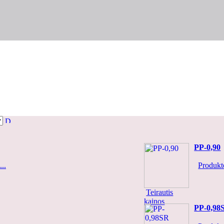
PP-0,90
..
Produkto
Teirautis
kainos
PP-0,98