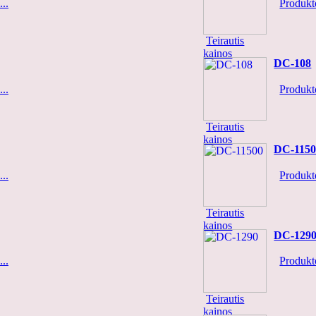
..
Produkto
Teirautis
kainos
DC-108
..
Produkto
Teirautis
kainos
DC-1150
..
Produkto
Teirautis
kainos
DC-129
..
Produkto
Teirautis
kainos