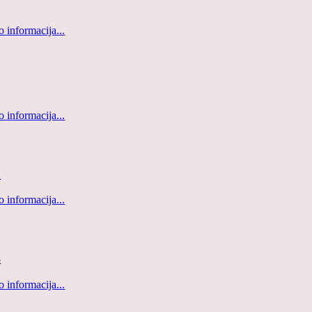
 informacija...
 informacija...
1
 informacija...
3
 informacija...