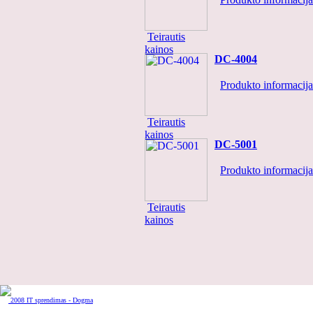
Teirautis
kainos
DC-4004
Produkto informacija.
Teirautis
kainos
DC-5001
Produkto informacija.
Teirautis
kainos
2008 IT sprendimas - Dogma