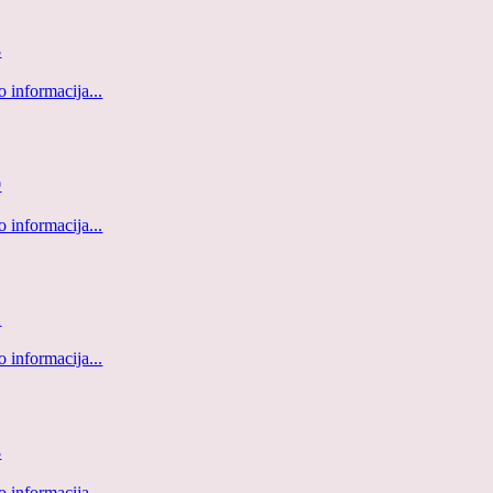
3
 informacija...
0
 informacija...
1
 informacija...
3
 informacija...