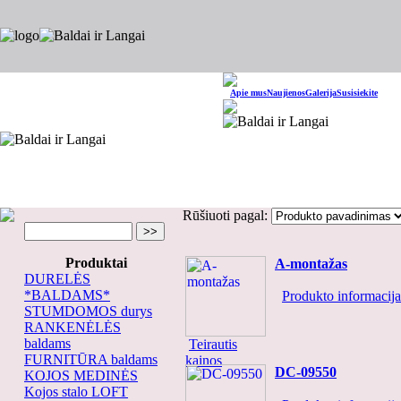
Apie mus
Naujienos
Galerija
Susisiekite
Rūšiuoti pagal:
Produktai
A-montažas
DURELĖS
*BALDAMS*
Produkto informacija.
STUMDOMOS durys
RANKENĖLĖS
baldams
Teirautis
FURNITŪRA baldams
kainos
DC-09550
KOJOS MEDINĖS
Kojos stalo LOFT