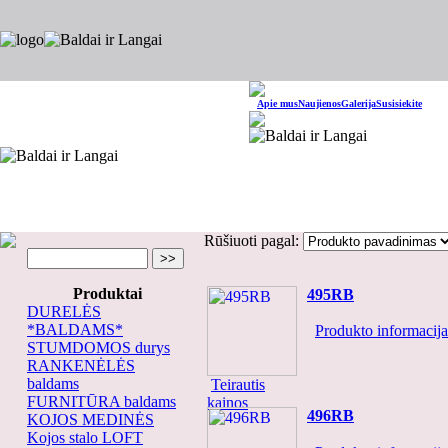
Apie mus
Naujienos
Galerija
Susisiekite
Rūšiuoti pagal:
Produktai
495RB
DURELĖS
*BALDAMS*
Produkto informacija.
STUMDOMOS durys
RANKENĖLĖS
baldams
Teirautis
FURNITŪRA baldams
kainos
496RB
KOJOS MEDINĖS
Kojos stalo LOFT