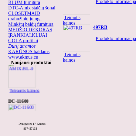
Produkto informacija.
BLUM furnitūra
DTC-Amix stalčių šonai
CLOSETMAID
Teirautis
drabužinių įranga
kainos
Minkštų baldų furnitūra
497RB
MEDŽIO DEKORAS
ĮRANKIAI.KLIJAI
Produkto informacija.
GOLA profiliai
Durų atramos
KARŪNOS baldams
Teirautis
AMIX/BL-0
www.akmus.eu
kainos
Naujausi produktai
Teirautis kainos
DC-11600
Draugystės 17 Kaunas
837457133
Teirautis kainos