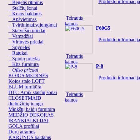
Produkto informacija.
Bėgelis ritininis
Stalčių šonai
Kojos baldams
Teirautis
Apšvietimas
kainos
Tvirtinimai,sujungimai
F60G5
Stalviršio priedai
Vamzdžiai
Produkto informacija.
Virtuvės priedai
Spynelės
Ratukai
Teirautis
Spintų priedai
kainos
Kita furnitūra
P-8
Ofiso priedai
KOJOS MEDINĖS
Produkto informacija.
Kojos stalo LOFT
BLUM furnitūra
DTC-Amix stalčių šonai
Teirautis
CLOSETMAID
kainos
drabužinių įranga
Minkštų baldų furnitūra
MEDŽIO DEKORAS
ĮRANKIAI.KLIJAI
GOLA profiliai
Durų atramos
KARŪNOS baldams