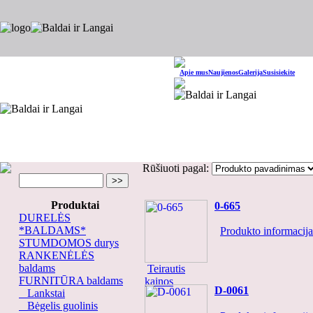
Apie mus
Naujienos
Galerija
Susisiekite
Rūšiuoti pagal:
Produktai
0-665
DURELĖS
*BALDAMS*
Produkto informacija.
STUMDOMOS durys
RANKENĖLĖS
baldams
Teirautis
FURNITŪRA baldams
kainos
D-0061
Lankstai
Bėgelis guolinis