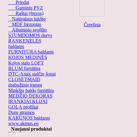
Priedai
Gaminių PVZ
Raštai (frezos)
Natūralaus lukšto
MDF frezuotas
Čerešnia
Aliuminio profilio
STUMDOMOS durys
RANKENĖLĖS
baldams
FURNITŪRA baldams
KOJOS MEDINĖS
Kojos stalo LOFT
BLUM furnitūra
DTC-Amix stalčių šonai
CLOSETMAID
drabužinių įranga
Minkštų baldų furnitūra
MEDŽIO DEKORAS
ĮRANKIAI.KLIJAI
GOLA profiliai
Durų atramos
KARŪNOS baldams
F-670
www.akmus.eu
Naujausi produktai