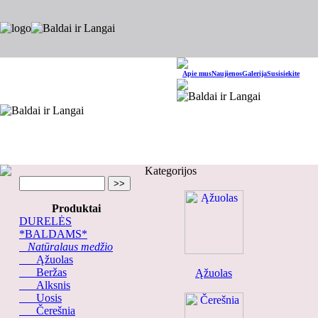
Apie mus
Naujienos
Galerija
Susisiekite
Kategorijos
Produktai
DURELĖS
*BALDAMS*
Natūralaus medžio
Ąžuolas
Beržas
Ąžuolas
Alksnis
Uosis
Čerešnia