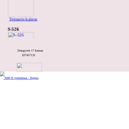
Teirautis kainos
S-526
Draugystės 17 Kaunas
837457133
Teirautis kainos
VENTO 1,Riešutas 8
2008 IT sprendimas - Dogma
Teirautis kainos
Toled B