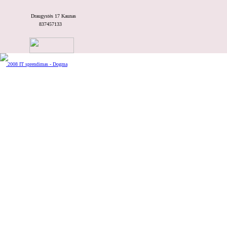
Draugystės 17 Kaunas
837457133
Teirautis kainos
DC-4002
2008 IT sprendimas - Dogma
Teirautis kainos
S-422P
Teirautis kainos
UA04MM.