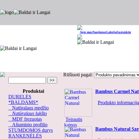
Apie mus
Naujienos
Galerija
Susisiekite
Rūšiuoti pagal:
Produktai
Bambus Carmel Nat
DURELĖS
*BALDAMS*
Produkto informacija.
Natūralaus medžio
Natūralaus lukšto
MDF frezuotas
Teirautis
Aliuminio profilio
kainos
Bambus Natural Sze
STUMDOMOS durys
RANKENĖLĖS