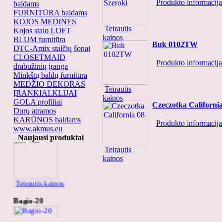
Produkto informacija.
baldams
FURNITŪRA baldams
KOJOS MEDINĖS
Teirautis
Kojos stalo LOFT
kainos
BLUM furnitūra
Buk 0102TW
DTC-Amix stalčių šonai
CLOSETMAID
Produkto informacija.
drabužinių įranga
Minkštų baldų furnitūra
MEDŽIO DEKORAS
Teirautis
ĮRANKIAI.KLIJAI
kainos
GOLA profiliai
Czeczotka Californi
Durų atramos
KARŪNOS baldams
Produkto informacija.
0-781
www.akmus.eu
Naujausi produktai
Teirautis
kainos
Teirautis kainos
Bagio-20