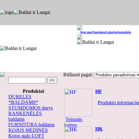
Apie mus
Naujienos
Galerija
Susisiekite
Rūšiuoti pagal:
Produktai
HF
DURELĖS
*BALDAMS*
Produkto informacija.
STUMDOMOS durys
RANKENĖLĖS
baldams
Teirautis
FURNITŪRA baldams
kainos
HK
KOJOS MEDINĖS
Kojos stalo LOFT