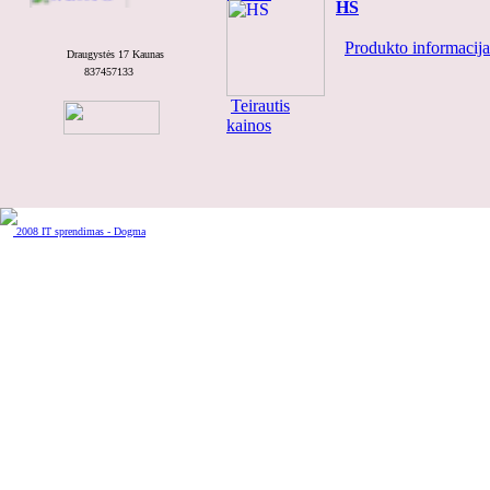
HS
Produkto informacija.
Draugystės 17 Kaunas
837457133
Teirautis kainos
Teirautis
kainos
Karūna Nr.9
2008 IT sprendimas - Dogma
Teirautis kainos
Varžtas Konfirmat
Teirautis kainos
KF-49