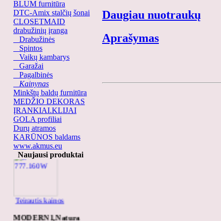
BLUM furnitūra
DTC-Amix stalčių šonai
Daugiau nuotraukų
CLOSETMAID
drabužinių įranga
Aprašymas
Drabužinės
Spintos
Vaikų kambarys
Garažai
Pagalbinės
Kainynas
Minkštų baldų furnitūra
MEDŽIO DEKORAS
ĮRANKIAI.KLIJAI
GOLA profiliai
Durų atramos
KARŪNOS baldams
Z-777.160W
www.akmus.eu
Naujausi produktai
Teirautis kainos
MODERN1,Natura