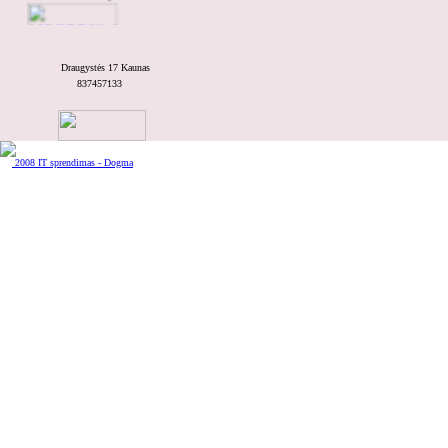
Draugystės 17 Kaunas
837457133
Teirautis kainos
HK-S
2008 IT sprendimas - Dogma
Teirautis kainos
PA-11
Teirautis kainos
PŠ-36