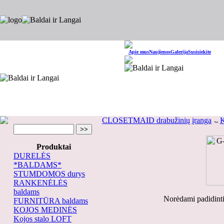
Apie mus
Naujienos
Galerija
Susisiekite
CLOSETMAID drabužinių įranga
K
Produktai
DURELĖS
*BALDAMS*
STUMDOMOS durys
RANKENĖLĖS
baldams
Norėdami padidinti
FURNITŪRA baldams
KOJOS MEDINĖS
Kojos stalo LOFT