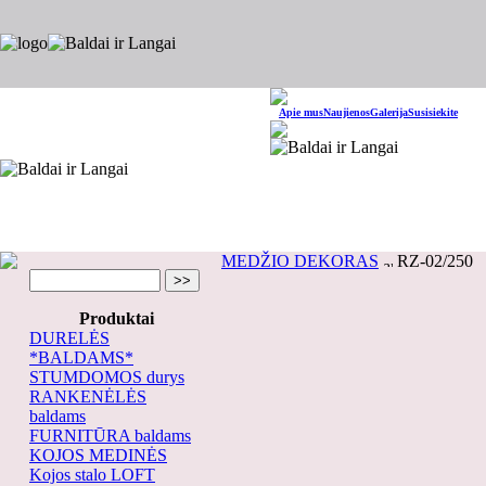
Apie mus
Naujienos
Galerija
Susisiekite
MEDŽIO DEKORAS
RZ-02/250
Produktai
DURELĖS
*BALDAMS*
STUMDOMOS durys
RANKENĖLĖS
baldams
FURNITŪRA baldams
KOJOS MEDINĖS
Kojos stalo LOFT