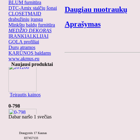
BLUM furnitūra
DTC-Amix stalčių šonai
Daugiau nuotraukų
CLOSETMAID
drabužinių įranga
Aprašymas
Minkštų baldų furnitūra
MEDŽIO DEKORAS
ĮRANKIAI.KLIJAI
GOLA profiliai
Durų atramos
KARŪNOS baldams
www.akmus.eu
201200
Naujausi produktai
Teirautis kainos
0-798
Dabar naršo 1 svečias
Draugystės 17 Kaunas
Teirautis kainos
837457133