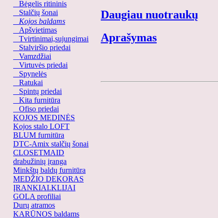
Bėgelis ritininis
Stalčių šonai
Daugiau nuotraukų
Kojos baldams
Apšvietimas
Aprašymas
Tvirtinimai,sujungimai
Stalviršio priedai
Vamzdžiai
Virtuvės priedai
Spynelės
Ratukai
Spintų priedai
Kita furnitūra
Ofiso priedai
KOJOS MEDINĖS
Kojos stalo LOFT
BLUM furnitūra
DTC-Amix stalčių šonai
CLOSETMAID
drabužinių įranga
Minkštų baldų furnitūra
MEDŽIO DEKORAS
ĮRANKIAI.KLIJAI
GOLA profiliai
Durų atramos
KARŪNOS baldams