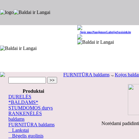
Apie mus
Naujienos
Galerija
Susisiekite
FURNITŪRA baldams
Kojos bald
Produktai
DURELĖS
*BALDAMS*
STUMDOMOS durys
RANKENĖLĖS
baldams
Norėdami padidinti
FURNITŪRA baldams
Lankstai
Bėgelis guolinis