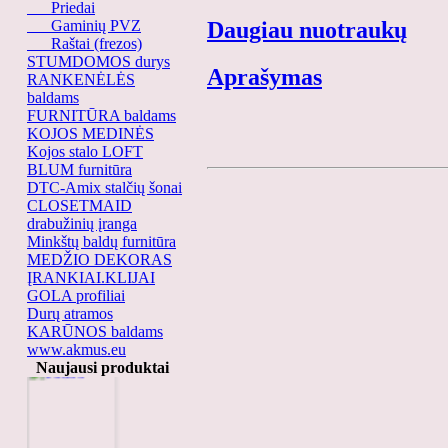
Priedai
Gaminių PVZ
Daugiau nuotraukų
Raštai (frezos)
STUMDOMOS durys
Aprašymas
RANKENĖLĖS
baldams
FURNITŪRA baldams
KOJOS MEDINĖS
Kojos stalo LOFT
BLUM furnitūra
DTC-Amix stalčių šonai
CLOSETMAID
drabužinių įranga
Minkštų baldų furnitūra
MEDŽIO DEKORAS
ĮRANKIAI.KLIJAI
GOLA profiliai
Durų atramos
KARŪNOS baldams
16800
www.akmus.eu
Naujausi produktai