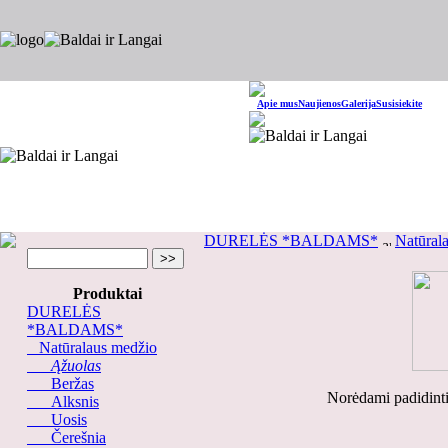
Apie mus
Naujienos
Galerija
Susisiekite
DURELĖS *BALDAMS*
Natūral
Produktai
DURELĖS
*BALDAMS*
Natūralaus medžio
Ąžuolas
Beržas
Norėdami padidinti
Alksnis
Uosis
Čerešnia