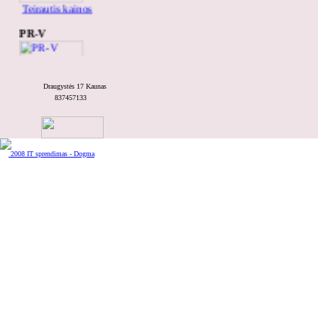
Teirautis kainos
PR-V
Draugystės 17 Kaunas
837457133
Teirautis kainos
MJP/32
2008 IT sprendimas - Dogma
Teirautis kainos
REX-100
Teirautis kainos