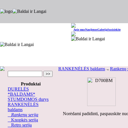
Apie mus
Naujienos
Galerija
Susisiekite
RANKENĖLĖS baldams
Rankenų s
Produktai
DURELĖS
*BALDAMS*
STUMDOMOS durys
RANKENĖLĖS
baldams
Norėdami padidinti, paspauskite nu
Rankenų serija
Knopkės serija
Retro serija