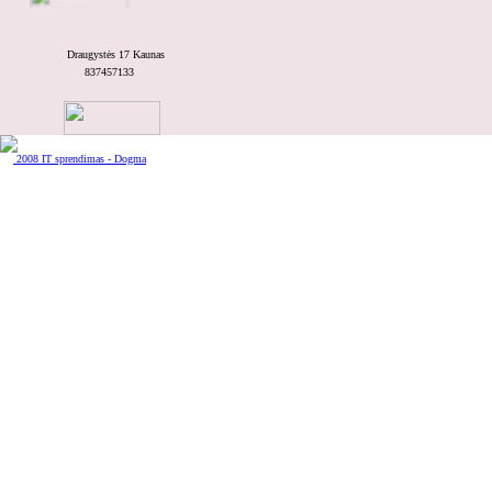
Draugystės 17 Kaunas
837457133
Teirautis kainos
Mungo
2008 IT sprendimas - Dogma
Teirautis kainos
GK-480/Wh
Teirautis kainos
DR60