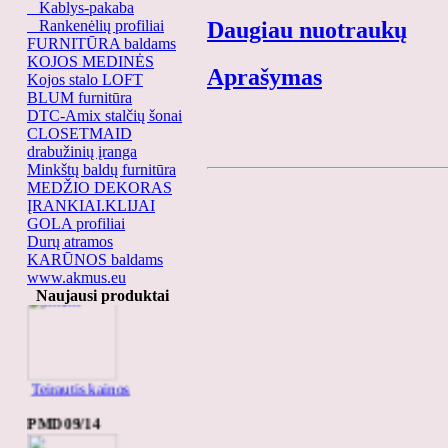
Kablys-pakaba
Rankenėlių profiliai
Daugiau nuotraukų
FURNITŪRA baldams
KOJOS MEDINĖS
Aprašymas
Kojos stalo LOFT
BLUM furnitūra
DTC-Amix stalčių šonai
CLOSETMAID
drabužinių įranga
Minkštų baldų furnitūra
MEDŽIO DEKORAS
ĮRANKIAI.KLIJAI
GOLA profiliai
Durų atramos
KARŪNOS baldams
.........
www.akmus.eu
Naujausi produktai
Teirautis kainos
PMD09/14