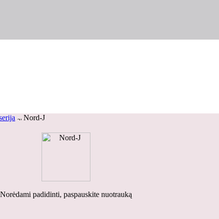
erija
Nord-J
Norėdami padidinti, paspauskite nuotrauką