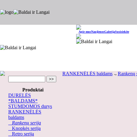
Apie mus
Naujienos
Galerija
Susisiekite
RANKENĖLĖS baldams
Rankenų s
Produktai
DURELĖS
*BALDAMS*
STUMDOMOS durys
RANKENĖLĖS
baldams
Rankenų serija
Knopkės serija
Retro serija