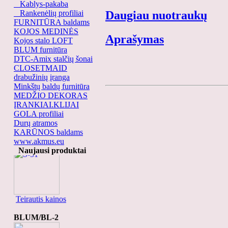
Kablys-pakaba
Rankenėlių profiliai
Daugiau nuotraukų
FURNITŪRA baldams
KOJOS MEDINĖS
Aprašymas
Kojos stalo LOFT
BLUM furnitūra
DTC-Amix stalčių šonai
CLOSETMAID
drabužinių įranga
Minkštų baldų furnitūra
MEDŽIO DEKORAS
ĮRANKIAI.KLIJAI
GOLA profiliai
Durų atramos
KARŪNOS baldams
www.akmus.eu
S-51
Naujausi produktai
Teirautis kainos
BLUM/BL-2