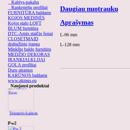
Kablys-pakaba
Rankenėlių profiliai
Daugiau nuotraukų
FURNITŪRA baldams
KOJOS MEDINĖS
Aprašymas
Kojos stalo LOFT
BLUM furnitūra
DTC-Amix stalčių šonai
L-96 mm
CLOSETMAID
drabužinių įranga
L-128 mm
Minkštų baldų furnitūra
MEDŽIO DEKORAS
ĮRANKIAI.KLIJAI
GOLA profiliai
Durų atramos
KARŪNOS baldams
Varžtas Euro
www.akmus.eu
Naujausi produktai
Teirautis kainos
Pw2