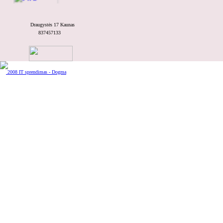
Draugystės 17 Kaunas
837457133
Teirautis kainos
G-06/151
2008 IT sprendimas - Dogma
Teirautis kainos
Vidinis Blum BS
Teirautis kainos
895.75