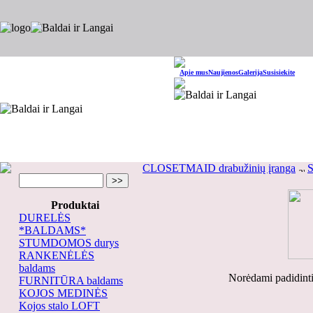
Apie mus
Naujienos
Galerija
Susisiekite
CLOSETMAID drabužinių įranga
S
Produktai
DURELĖS
*BALDAMS*
STUMDOMOS durys
RANKENĖLĖS
baldams
Norėdami padidinti
FURNITŪRA baldams
KOJOS MEDINĖS
Kojos stalo LOFT