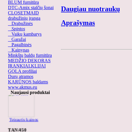
BLUM furnitūra
DTC-Amix stalčių šonai
Daugiau nuotraukų
CLOSETMAID
drabužinių įranga
Aprašymas
Drabužinės
Spintos
Vaikų kambarys
Garažai
Pagalbinės
Kainynas
Minkštų baldų furnitūra
MEDŽIO DEKORAS
ĮRANKIAI.KLIJAI
GOLA profiliai
Durų atramos
KARŪNOS baldams
PR-KM
www.akmus.eu
Naujausi produktai
Teirautis kainos
TAN/450