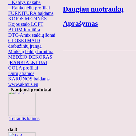
Kablys-pakaba
Rankenėlių profiliai
Daugiau nuotraukų
FURNITŪRA baldams
KOJOS MEDINĖS
Aprašymas
Kojos stalo LOFT
BLUM furnitūra
DTC-Amix stalčių šonai
CLOSETMAID
drabužinių įranga
Minkštų baldų furnitūra
MEDŽIO DEKORAS
ĮRANKIAI.KLIJAI
GOLA profiliai
Durų atramos
KARŪNOS baldams
www.akmus.eu
0-879
Naujausi produktai
Teirautis kainos
da-3