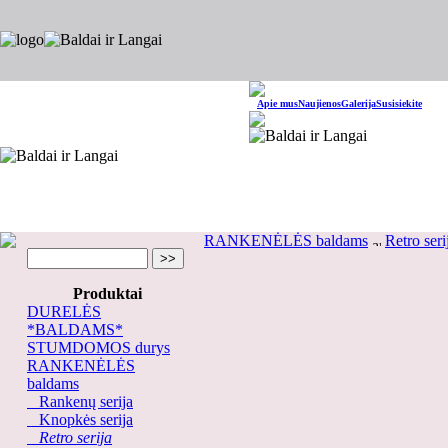
Apie mus
Naujienos
Galerija
Susisiekite
RANKENĖLĖS baldams
Retro seri
Produktai
DURELĖS
*BALDAMS*
STUMDOMOS durys
RANKENĖLĖS
baldams
Rankenų serija
Knopkės serija
Retro serija