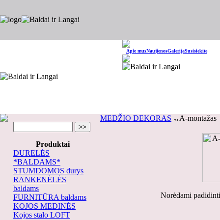
Apie mus
Naujienos
Galerija
Susisiekite
MEDŽIO DEKORAS
A-montažas
Produktai
DURELĖS
*BALDAMS*
STUMDOMOS durys
RANKENĖLĖS
baldams
Norėdami padidinti
FURNITŪRA baldams
KOJOS MEDINĖS
Kojos stalo LOFT