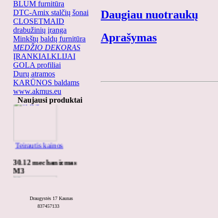
BLUM furnitūra
DTC-Amix stalčių šonai
Daugiau nuotraukų
CLOSETMAID
drabužinių įranga
Aprašymas
Minkštų baldų furnitūra
MEDŽIO DEKORAS
ĮRANKIAI.KLIJAI
GOLA profiliai
Durų atramos
KARŪNOS baldams
Ww6
www.akmus.eu
Naujausi produktai
Teirautis kainos
30.12 mechanizmas
M3
Draugystės 17 Kaunas
837457133