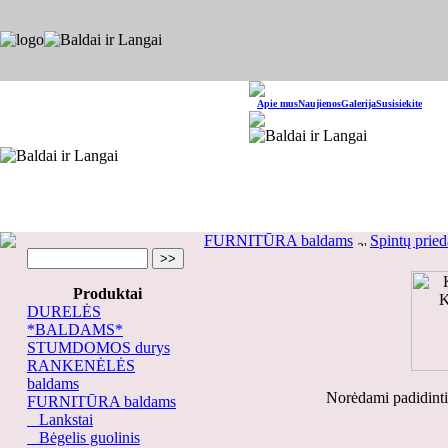
Apie mus
Naujienos
Galerija
Susisiekite
FURNITŪRA baldams
Spintų pried
Produktai
DURELĖS
*BALDAMS*
STUMDOMOS durys
RANKENĖLĖS
baldams
Norėdami padidinti
FURNITŪRA baldams
Lankstai
Bėgelis guolinis