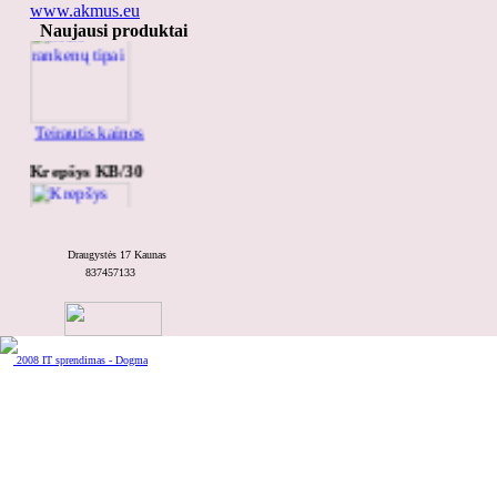
MDF rankenų tipai
www.akmus.eu
Naujausi produktai
Teirautis kainos
Krepšys KB/30
Draugystės 17 Kaunas
837457133
Teirautis kainos
DC-3075
2008 IT sprendimas - Dogma
Teirautis kainos
1Prestige 45 l