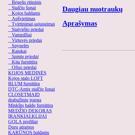
Bėgelis ritininis
Stalčių šonai
Daugiau nuotraukų
Kojos baldams
Apšvietimas
Aprašymas
Tvirtinimai,sujungimai
Stalviršio priedai
Vamzdžiai
Virtuvės priedai
Spynelės
Ratukai
Spintų priedai
Kita furnitūra
Ofiso priedai
KOJOS MEDINĖS
Kojos stalo LOFT
BLUM furnitūra
DTC-Amix stalčių šonai
CLOSETMAID
drabužinių įranga
Minkštų baldų furnitūra
MEDŽIO DEKORAS
ĮRANKIAI.KLIJAI
GOLA profiliai
Durų atramos
KARŪNOS baldams