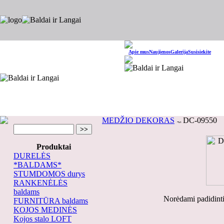
Apie mus
Naujienos
Galerija
Susisiekite
MEDŽIO DEKORAS
DC-09550
Produktai
DURELĖS
*BALDAMS*
STUMDOMOS durys
RANKENĖLĖS
baldams
Norėdami padidinti
FURNITŪRA baldams
KOJOS MEDINĖS
Kojos stalo LOFT