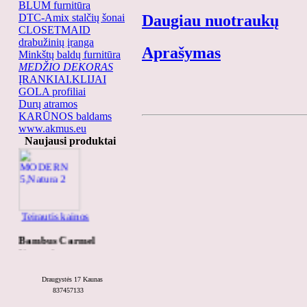
BLUM furnitūra
DTC-Amix stalčių šonai
Daugiau nuotraukų
CLOSETMAID
drabužinių įranga
Aprašymas
Minkštų baldų furnitūra
MEDŽIO DEKORAS
ĮRANKIAI.KLIJAI
GOLA profiliai
Durų atramos
KARŪNOS baldams
MODERN 5,Natura
www.akmus.eu
2
Naujausi produktai
Teirautis kainos
Bambus Carmel
Natural
Draugystės 17 Kaunas
837457133